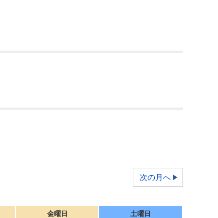
次の月へ
金曜日
土曜日