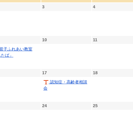
3
4
10
11
親子ふれあい教室
ふたば」
17
18
認知症・高齢者相談
会
24
25