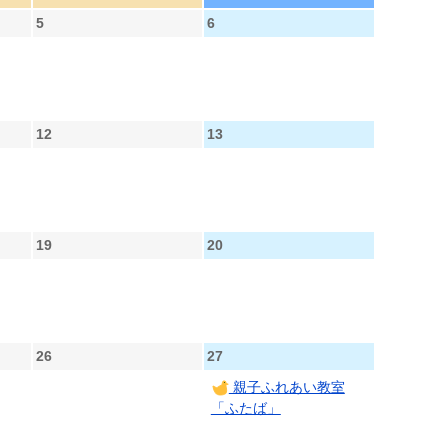
5
6
12
13
19
20
26
27
親子ふれあい教室
「ふたば」