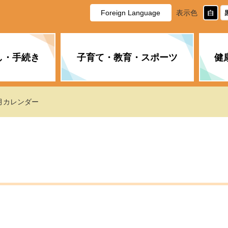
Foreign Language
表示色
し・手続き
子育て・教育・スポーツ
健
休日・夜間の急病
税金
教育
国民健康保険
企業誘致に関すること
市長の部屋
防災
水道・下水道
生涯学習
計画
商工業
市役所ご案内
6月カレンダー
PM2.5について
年金
障がい者福祉
財政状況
オスプレイ
道路・水路
高齢者福祉
広報・広聴
土木・建築
広告事業
各種相談
市民活動・市
新型コロナウ
健康づくり
職員・人事
情報公開と個
ついて
公共交通
デジタル地域
みやま市議会
企業版ふるさ