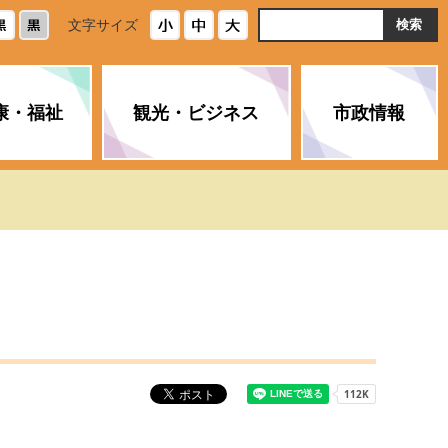
ト
文字サイズ
内
検
索
康・福祉
観光・ビジネス
市政情報
・浄化槽
生活安全情報
ごみ・リサイクル
スポーツ
後期高齢者医療制度
農林水産業
みやま市の紹介
空き家・住宅・市営住宅
介護保険
バイオマスセンター「ルフラ
市のさまざまな計画
ン」
政参加
イルス感染症に
ペット・動物・環境
市へのご意見・パブリックコ
人情報保護制度
とびうめネット
メント
通貨
と納税
附属機関