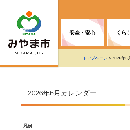
安全・安心
くら
お知らせ（安全・安心）
届け出・証明
子育て
医療
観光情報
市の政策
トップページ
> 2026年
消防
地球温暖化対策
文化
福祉
統計情報
入札・契約
2026年6月カレンダー
移住・定住支援
予防接種
選挙
地球温暖化対策
労働・雇用
行政改革
凡例：