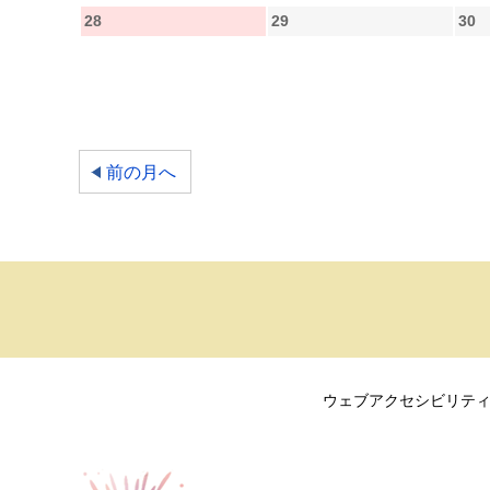
28
29
30
前の月へ
ウェブアクセシビリテ