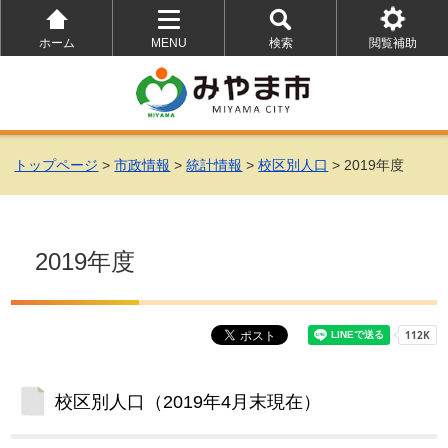
ホーム
MENU
検索
閲覧補助
を
を
を
開
開
開
く
く
く
トップページ
>
市政情報
>
統計情報
>
校区別人口
> 2019年度
2019年度
校区別人口（2019年4月末現在）