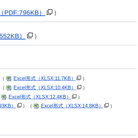
（PDF:796KB）
）
公示送達
552KB）
）
（
Excel形式
（XLSX:11.7KB）
）
（
Excel形式
（XLSX:10.4KB）
）
Excel形式
（XLSX:12.4KB）
）
93KB）
）（
Excel形式
（XLSX:14.8KB）
）