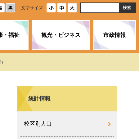
ト
文字サイズ
内
検
索
康・福祉
観光・ビジネス
市政情報
・浄化槽
生活安全情報
ごみ・リサイクル
スポーツ
後期高齢者医療制度
農林水産業
みやま市の紹介
度）
空き家・住宅・市営住宅
介護保険
バイオマスセンター「ルフラ
市のさまざまな計画
ン」
統計情報
政参加
イルス感染症に
ペット・動物・環境
市へのご意見・パブリックコ
人情報保護制度
とびうめネット
メント
通貨
校区別人口
と納税
附属機関