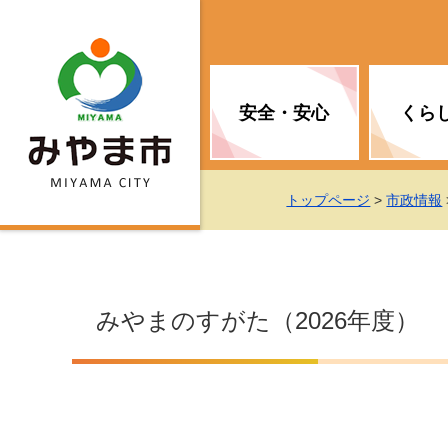
安全・安心
くら
お知らせ（安全・安心）
届け出・証明
子育て
医療
観光情報
市の政策
トップページ
>
市政情報
消防
地球温暖化対策
文化
福祉
統計情報
入札・契約
みやまのすがた（2026年度）
移住・定住支援
予防接種
選挙
地球温暖化対策
労働・雇用
行政改革