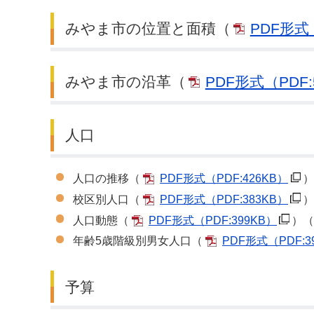
みやま市の位置と面積（
PDF形式
デジタルマップ
みやま市の沿革（
PDF形式
（PDF:
人口
人口の推移（
PDF形式
（PDF:426KB）
）
校区別人口（
PDF形式
（PDF:383KB）
）
人口動態（
PDF形式
（PDF:399KB）
）（
年齢5歳階級別男女人口（
PDF形式
（PDF:3
予算