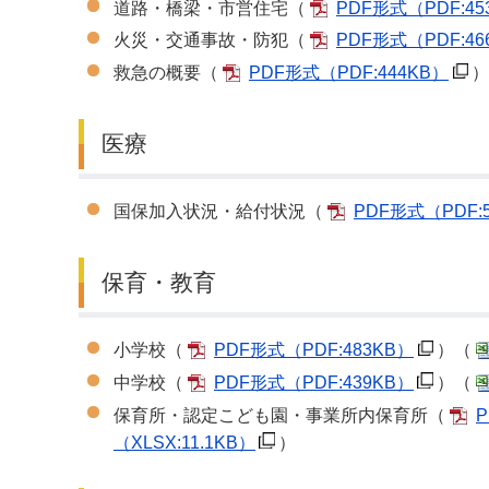
道路・橋梁・市営住宅（
PDF形式
（PDF:4
火災・交通事故・防犯（
PDF形式
（PDF:4
救急の概要（
PDF形式
（PDF:444KB）
）
医療
国保加入状況・給付状況（
PDF形式
（PDF:
保育・教育
小学校（
PDF形式
（PDF:483KB）
）（
中学校（
PDF形式
（PDF:439KB）
）（
保育所・認定こども園・事業所内保育所（
（XLSX:11.1KB）
）