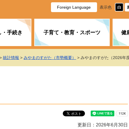
Foreign Language
表示色
し・手続き
子育て・教育・スポーツ
健
休日・夜間の急病
税金
教育
国民健康保険
企業誘致に関すること
市長の部屋
防災
水道・下水道
生涯学習
計画
商工業
市役所ご案内
>
統計情報
>
みやまのすがた（市勢概要）
> みやまのすがた（2026年
PM2.5について
年金
障がい者福祉
財政状況
オスプレイ
道路・水路
高齢者福祉
広報・広聴
土木・建築
広告事業
各種相談
市民活動・市
新型コロナウ
健康づくり
職員・人事
情報公開と個
ついて
公共交通
デジタル地域
みやま市議会
企業版ふるさ
更新日：2026年6月30日