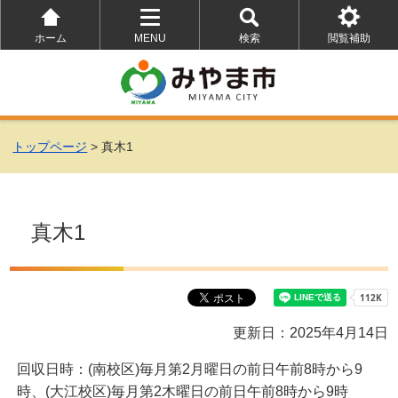
ホーム
MENU
検索
閲覧補助
を
を
を
開
開
開
く
く
く
トップページ
> 真木1
真木1
更新日：2025年4月14日
回収日時：(南校区)毎月第2月曜日の前日午前8時から9
時、(大江校区)毎月第2木曜日の前日午前8時から9時