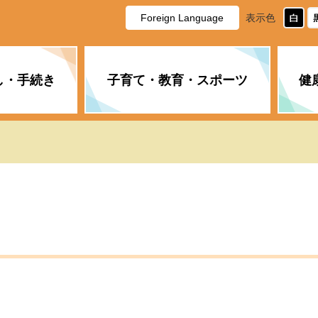
Foreign Language
表示色
し・手続き
子育て・教育・スポーツ
健
休日・夜間の急病
税金
教育
国民健康保険
企業誘致に関すること
市長の部屋
防災
水道・下水道
生涯学習
計画
商工業
市役所ご案内
PM2.5について
年金
障がい者福祉
財政状況
オスプレイ
道路・水路
高齢者福祉
広報・広聴
土木・建築
広告事業
各種相談
市民活動・市
新型コロナウ
健康づくり
職員・人事
情報公開と個
ついて
公共交通
デジタル地域
みやま市議会
企業版ふるさ