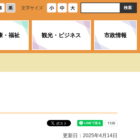
ト
文字サイズ
内
検
索
康・福祉
観光・ビジネス
市政情報
・浄化槽
生活安全情報
ごみ・リサイクル
スポーツ
後期高齢者医療制度
農林水産業
みやま市の紹介
空き家・住宅・市営住宅
介護保険
バイオマスセンター「ルフラ
市のさまざまな計画
ン」
政参加
イルス感染症に
ペット・動物・環境
市へのご意見・パブリックコ
人情報保護制度
とびうめネット
メント
通貨
と納税
附属機関
更新日：2025年4月14日