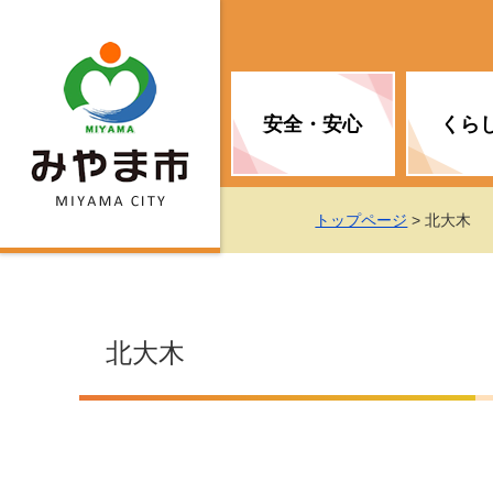
安全・安心
くら
お知らせ（安全・安心）
届け出・証明
子育て
医療
観光情報
市の政策
トップページ
> 北大木
消防
地球温暖化対策
文化
福祉
統計情報
入札・契約
北大木
移住・定住支援
予防接種
選挙
地球温暖化対策
労働・雇用
行政改革