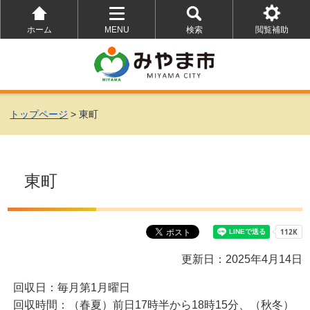
ホーム
MENU
検索
閲覧補助
を
を
を
開
開
開
く
く
く
トップページ
> 東町
東町
更新日：2025年4月14日
回収日：毎月第1月曜日
回収時間：（春夏）前日17時半から18時15分、（秋冬）