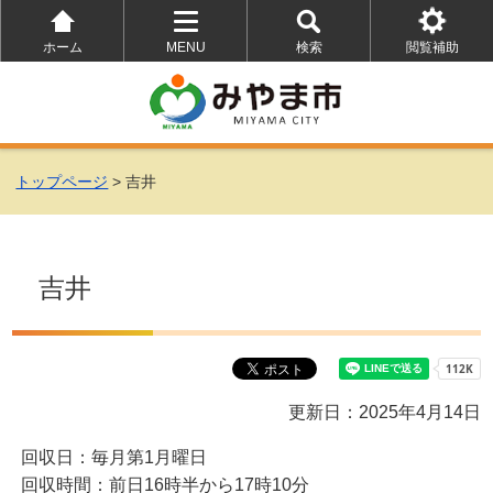
ホーム
MENU
検索
閲覧補助
を
を
を
開
開
開
く
く
く
トップページ
> 吉井
吉井
更新日：2025年4月14日
回収日：毎月第1月曜日
回収時間：前日16時半から17時10分