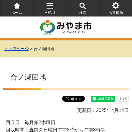
ホーム
MENU
検索
閲覧補助
を
を
を
開
開
開
く
く
く
トップページ
> 合ノ瀬団地
合ノ瀬団地
更新日：2025年4月14日
回収日：毎月第2木曜日
回収時間：直前の日曜日午前8時から午前8時半