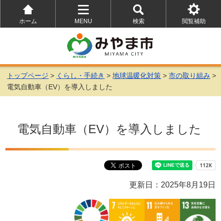
ホーム
MENU
検索
閲覧補助
を
を
を
開
開
開
く
く
く
トップページ
>
くらし・手続き
>
地球温暖化対策
>
市の取り組み
>
電気自動車（EV）を導入しました
電気自動車（EV）を導入しました
更新日：2025年8月19日