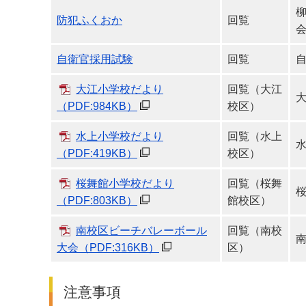
防犯ふくおか
回覧
自衛官採用試験
回覧
大江小学校だより
回覧（大江
（PDF:984KB）
校区）
水上小学校だより
回覧（水上
（PDF:419KB）
校区）
桜舞館小学校だより
回覧（桜舞
（PDF:803KB）
館校区）
南校区ビーチバレーボール
回覧（南校
大会
（PDF:316KB）
区）
注意事項