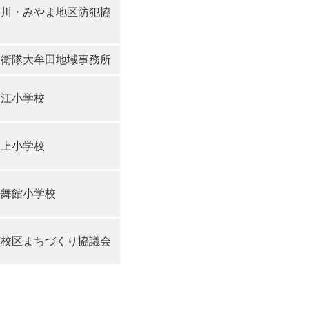
柳川・みやま地区防犯協
会
自衛隊大牟田地域事務所
大江小学校
水上小学校
桜舞館小学校
南校区まちづくり協議会