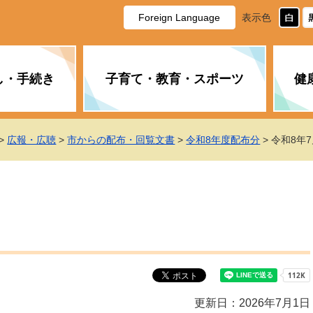
Foreign Language
表示色
し・手続き
子育て・教育・スポーツ
健
休日・夜間の急病
税金
教育
国民健康保険
企業誘致に関すること
市長の部屋
防災
水道・下水道
生涯学習
計画
商工業
市役所ご案内
>
広報・広聴
>
市からの配布・回覧文書
>
令和8年度配布分
> 令和8年
PM2.5について
年金
障がい者福祉
財政状況
オスプレイ
道路・水路
高齢者福祉
広報・広聴
土木・建築
広告事業
各種相談
市民活動・市
新型コロナウ
健康づくり
職員・人事
情報公開と個
ついて
公共交通
デジタル地域
みやま市議会
企業版ふるさ
更新日：2026年7月1日