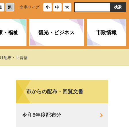
ト
文字サイズ
内
検
索
康・福祉
観光・ビジネス
市政情報
・浄化槽
生活安全情報
ごみ・リサイクル
スポーツ
後期高齢者医療制度
農林水産業
みやま市の紹介
7月配布・回覧物
空き家・住宅・市営住宅
介護保険
バイオマスセンター「ルフラ
市のさまざまな計画
ン」
市からの配布・回覧文書
政参加
イルス感染症に
ペット・動物・環境
市へのご意見・パブリックコ
人情報保護制度
とびうめネット
メント
通貨
令和8年度配布分
と納税
附属機関