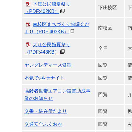
下庄公民館夏祭り
下庄校区
（PDF:402KB）
南校区まちづくり協議会だ
南校区
より
（PDF:403KB）
大江公民館夏祭り
全戸
（PDF:448KB）
ヤングレディース健診
回覧
本気で♪やせナイト
回覧
高齢者世帯エアコン設置助成事
回覧
業のお知らせ
交番・駐在所だより
回覧
交通安全ふくおか
回覧