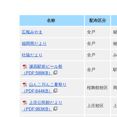
デジタルマップ
名称
配布区分
広報みやま
全戸
福岡県だより
全戸
社協だより
全戸
瀬高駅前ビール祭
全戸
駅
（PDF:588KB）
山んこ川んこ夏祭り
桜舞館校区
（PDF:644KB）
上庄公民館だより
上庄校区
（PDF:963KB）