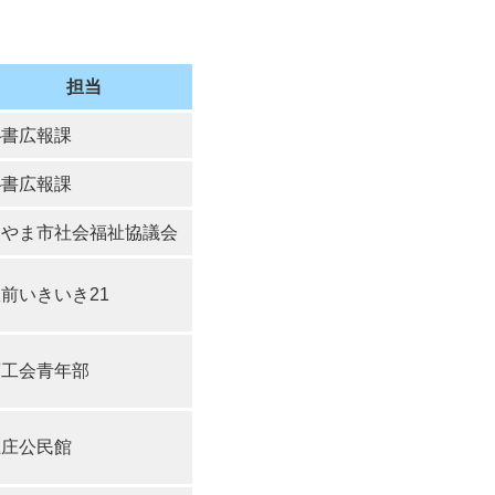
公示送達
担当
秘書広報課
秘書広報課
みやま市社会福祉協議会
前いきいき21
商工会青年部
上庄公民館