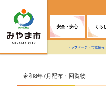
安全・安心
くら
お知らせ（安全・安心）
届け出・証明
子育て
医療
観光情報
市の政策
トップページ
>
市政情報
消防
地球温暖化対策
文化
福祉
統計情報
入札・契約
令和8年7月配布・回覧物
移住・定住支援
予防接種
選挙
地球温暖化対策
労働・雇用
行政改革