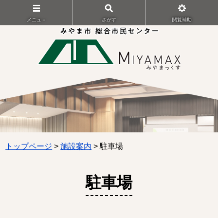
メニュ－
さがす
閲覧補助
トップページ
>
施設案内
> 駐車場
駐車場