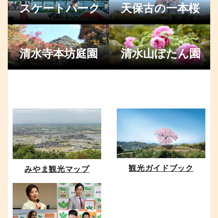
スケートパーク
天保古の一本桜
清水寺本坊庭園
清水山ぼたん園
観光ガイドブック
みやま観光マップ