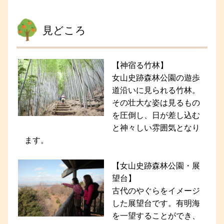
見どころ
【神宿る竹林】
女山史跡森林公園の遊歩
道沿いに見られる竹林。
その壮大な姿は見るもの
を圧倒し、日が差し込む
と神々しい雰囲気となり
ます。
【女山史跡森林公園・展
望台】
古代のやぐらをイメージ
した展望台です。有明海
を一望することができ、