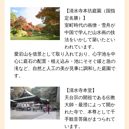
【清水寺本坊庭園（国指
定名勝）】
室町時代の画僧・雪舟が
中国で学んだ山水画の技
法をいかして築いたとい
われています。
愛宕山を借景として取り入れており、心字池を中
心に庭石の配置・植え込み・池にそそぐ緩と急の
滝など、自然と人工の美が見事に調和した庭園で
す。
【清水寺本堂】
天台宗の開祖である伝教
大師・最澄によって開か
れた寺で、本尊として千
手観音菩薩がまつられて
います。