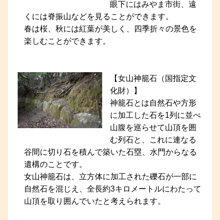
眼下にはみやま市街、遠
くには脊振山などを見ることができます。
春は桜、秋には紅葉が美しく、四季折々の景色を
楽しむことができます。
【女山神籠石（国指定文
化財）】
神籠石とは自然石や方形
に加工した石を1列に並べ
山腹を巡らせて山頂を囲
む列石と、これに連なる
谷間に切り石を積んで築いた石塁、水門からなる
遺構のことです。
女山神籠石は、立方体に加工された礫石が一部に
自然石を混じえ、全長約3キロメートルにわたって
山頂を取り囲んでいたと考えられます。