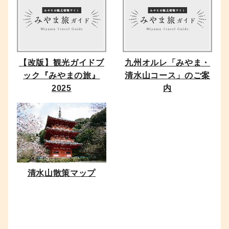
【改版】観光ガイドブ
九州オルレ「みやま・
ック『みやまの旅』
清水山コース」のご案
2025
内
清水山散策マップ