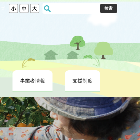
ト
イズ
内
検
索
事業者情報
支援制度