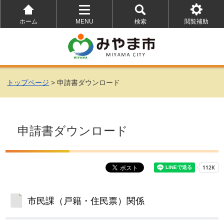
ホーム
MENU
検索
閲覧補助
を
を
を
開
開
開
く
く
く
トップページ
> 申請書ダウンロード
申請書ダウンロード
市民課（戸籍・住民票）関係