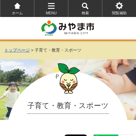
ホーム
MENU
検索
閲覧補助
を
を
を
開
開
開
く
く
く
トップページ
> 子育て・教育・スポーツ
子育て・教育・スポーツ