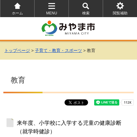
ホーム
MENU
検索
閲覧補助
を
を
を
開
開
開
く
く
く
トップページ
>
子育て・教育・スポーツ
> 教育
教育
来年度、小学校に入学する児童の健康診断
（就学時健診）