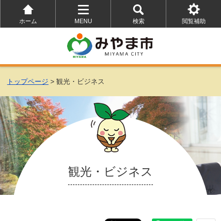
ホーム
MENU
検索
閲覧補助
を
を
を
開
開
開
く
く
く
トップページ
> 観光・ビジネス
観光・ビジネス