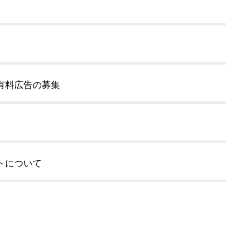
公示送達
有料広告の募集
トについて