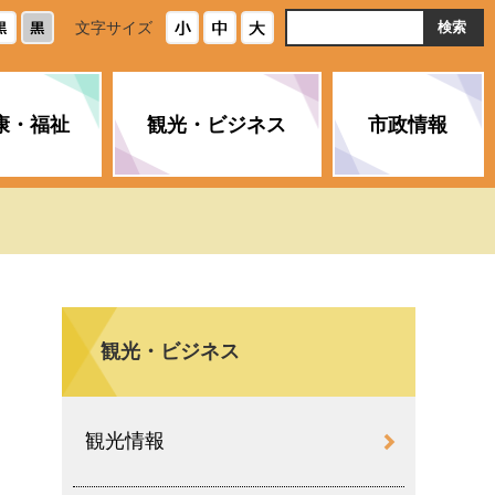
ト
文字サイズ
内
検
索
康・福祉
観光・ビジネス
市政情報
・浄化槽
生活安全情報
ごみ・リサイクル
スポーツ
後期高齢者医療制度
農林水産業
みやま市の紹介
空き家・住宅・市営住宅
介護保険
バイオマスセンター「ルフラ
市のさまざまな計画
ン」
観光・ビジネス
政参加
イルス感染症に
ペット・動物・環境
市へのご意見・パブリックコ
人情報保護制度
とびうめネット
メント
通貨
観光情報
と納税
附属機関