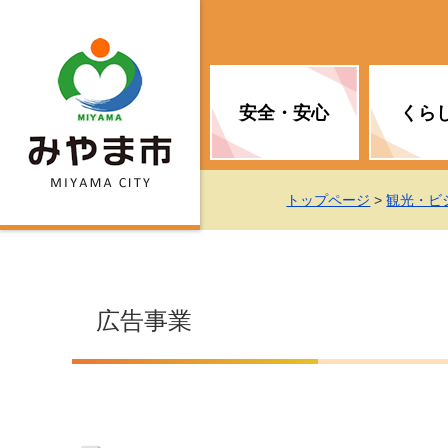
安全・安心
くら
お知らせ（安全・安心）
届け出・証明
子育て
医療
観光情報
市の政策
トップページ
>
観光・ビ
消防
地球温暖化対策
文化
福祉
統計情報
入札・契約
広告事業
移住・定住支援
予防接種
選挙
地球温暖化対策
労働・雇用
行政改革