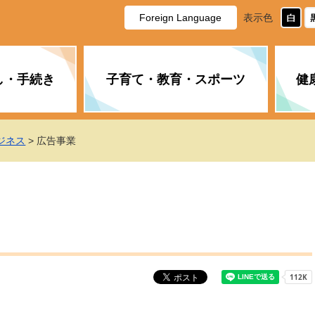
Foreign Language
表示色
し・手続き
子育て・教育・スポーツ
健
休日・夜間の急病
税金
教育
国民健康保険
企業誘致に関すること
市長の部屋
防災
水道・下水道
生涯学習
計画
商工業
市役所ご案内
ジネス
> 広告事業
PM2.5について
年金
障がい者福祉
財政状況
オスプレイ
道路・水路
高齢者福祉
広報・広聴
土木・建築
広告事業
各種相談
市民活動・市
新型コロナウ
健康づくり
職員・人事
情報公開と個
ついて
公共交通
デジタル地域
みやま市議会
企業版ふるさ