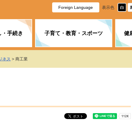
Foreign Language
表示色
し・手続き
子育て・教育・スポーツ
健
休日・夜間の急病
税金
教育
国民健康保険
企業誘致に関すること
市長の部屋
防災
水道・下水道
生涯学習
計画
商工業
市役所ご案内
ジネス
> 商工業
PM2.5について
年金
障がい者福祉
財政状況
オスプレイ
道路・水路
高齢者福祉
広報・広聴
土木・建築
広告事業
各種相談
市民活動・市
新型コロナウ
健康づくり
職員・人事
情報公開と個
ついて
公共交通
デジタル地域
みやま市議会
企業版ふるさ