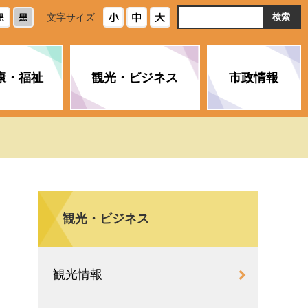
ト
文字サイズ
内
検
索
康・福祉
観光・ビジネス
市政情報
・浄化槽
生活安全情報
ごみ・リサイクル
スポーツ
後期高齢者医療制度
農林水産業
みやま市の紹介
空き家・住宅・市営住宅
介護保険
バイオマスセンター「ルフラ
市のさまざまな計画
ン」
観光・ビジネス
政参加
イルス感染症に
ペット・動物・環境
市へのご意見・パブリックコ
人情報保護制度
とびうめネット
メント
通貨
観光情報
と納税
附属機関