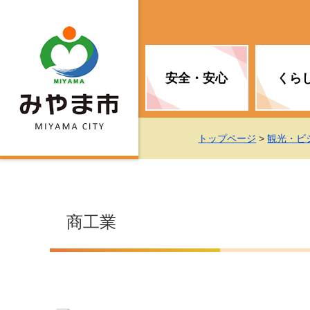
安全・安心
くら
お知らせ（安全・安心）
届け出・証明
子育て
医療
観光情報
市の政策
トップページ
>
観光・ビ
消防
地球温暖化対策
文化
福祉
統計情報
入札・契約
商工業
移住・定住支援
予防接種
選挙
地球温暖化対策
労働・雇用
行政改革