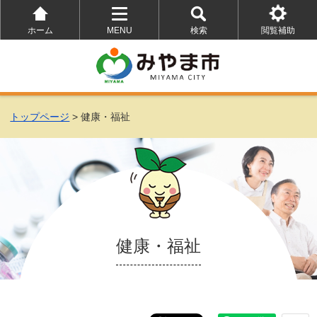
ホーム
MENU
検索
閲覧補助
を
を
を
開
開
開
く
く
く
トップページ
> 健康・福祉
健康・福祉