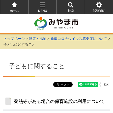
ホーム
MENU
検索
閲覧補助
を
を
を
開
開
開
く
く
く
トップページ
>
健康・福祉
>
新型コロナウイルス感染症について
>
子どもに関すること
子どもに関すること
発熱等がある場合の保育施設の利用について