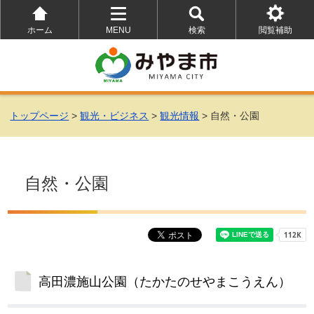
ホーム
MENU
検索
閲覧補助
を
を
を
開
開
開
く
く
く
トップページ
>
観光・ビジネス
>
観光情報
> 自然・公園
自然・公園
高田濃施山公園（たかたのせやまこうえん）