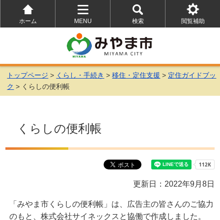
ホーム
MENU
検索
閲覧補助
を
を
を
開
開
開
く
く
く
トップページ
>
くらし・手続き
>
移住・定住支援
>
定住ガイドブッ
ク
> くらしの便利帳
くらしの便利帳
更新日：2022年9月8日
「みやま市くらしの便利帳」は、広告主の皆さんのご協力
のもと、株式会社サイネックスと協働で作成しました。