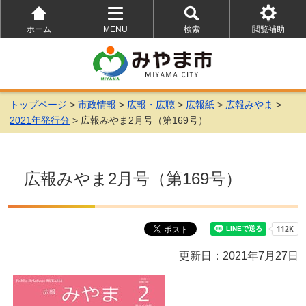
ホーム
MENU
検索
閲覧補助
を
を
を
開
開
開
く
く
く
トップページ
>
市政情報
>
広報・広聴
>
広報紙
>
広報みやま
>
2021年発行分
> 広報みやま2月号（第169号）
広報みやま2月号（第169号）
更新日：2021年7月27日