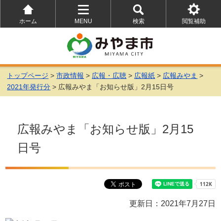
ホーム
MENU
検索
閲覧補助
を
を
を
開
開
開
く
く
く
トップページ
>
市政情報
>
広報・広聴
>
広報紙
>
広報みやま
>
2021年発行分
> 広報みやま「お知らせ版」2月15日号
広報みやま「お知らせ版」2月15
日号
更新日：2021年7月27日