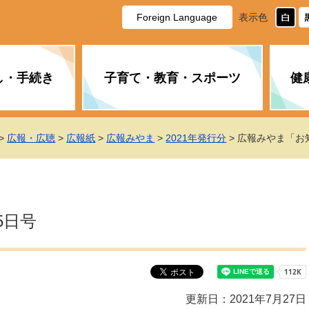
Foreign Language
表示色
し・手続き
子育て・教育・スポーツ
健
休日・夜間の急病
税金
教育
国民健康保険
企業誘致に関すること
市長の部屋
防災
水道・下水道
生涯学習
計画
商工業
市役所ご案内
>
広報・広聴
>
広報紙
>
広報みやま
>
2021年発行分
> 広報みやま「お
PM2.5について
年金
障がい者福祉
財政状況
オスプレイ
道路・水路
高齢者福祉
広報・広聴
土木・建築
広告事業
5日号
各種相談
市民活動・市
新型コロナウ
健康づくり
職員・人事
情報公開と個
ついて
公共交通
デジタル地域
みやま市議会
企業版ふるさ
更新日：2021年7月27日