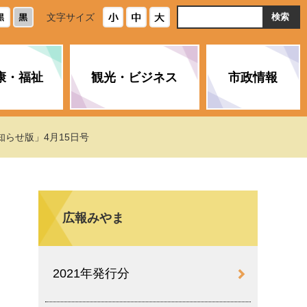
ト
文字サイズ
内
検
索
康・福祉
観光・ビジネス
市政情報
・浄化槽
生活安全情報
ごみ・リサイクル
スポーツ
後期高齢者医療制度
農林水産業
みやま市の紹介
知らせ版」4月15日号
空き家・住宅・市営住宅
介護保険
バイオマスセンター「ルフラ
市のさまざまな計画
ン」
広報みやま
政参加
イルス感染症に
ペット・動物・環境
市へのご意見・パブリックコ
人情報保護制度
とびうめネット
メント
通貨
2021年発行分
と納税
附属機関