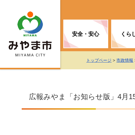
安全・安心
くら
お知らせ（安全・安心）
届け出・証明
子育て
医療
観光情報
市の政策
トップページ
>
市政情報
消防
地球温暖化対策
文化
福祉
統計情報
入札・契約
広報みやま「お知らせ版」4月1
移住・定住支援
予防接種
選挙
地球温暖化対策
労働・雇用
行政改革