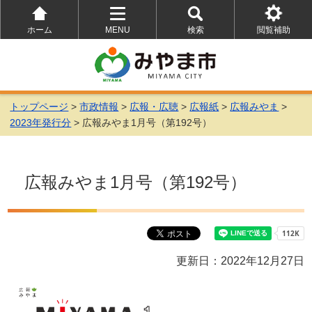
ホーム
MENU
検索
閲覧補助
を
を
を
開
開
開
く
く
く
トップページ
>
市政情報
>
広報・広聴
>
広報紙
>
広報みやま
>
2023年発行分
> 広報みやま1月号（第192号）
広報みやま1月号（第192号）
更新日：2022年12月27日