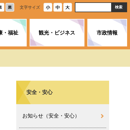
ト
文字サイズ
内
検
索
康・福祉
観光・ビジネス
市政情報
・浄化槽
生活安全情報
ごみ・リサイクル
スポーツ
後期高齢者医療制度
農林水産業
みやま市の紹介
空き家・住宅・市営住宅
介護保険
バイオマスセンター「ルフラ
市のさまざまな計画
ン」
安全・安心
政参加
イルス感染症に
ペット・動物・環境
市へのご意見・パブリックコ
人情報保護制度
とびうめネット
メント
通貨
お知らせ（安全・安心）
と納税
附属機関