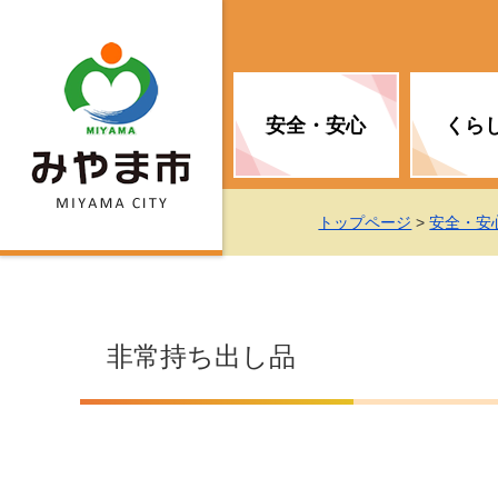
安全・安心
くら
お知らせ（安全・安心）
届け出・証明
子育て
医療
観光情報
市の政策
トップページ
>
安全・安
消防
地球温暖化対策
文化
福祉
統計情報
入札・契約
非常持ち出し品
移住・定住支援
予防接種
選挙
地球温暖化対策
労働・雇用
行政改革