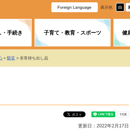
Foreign Language
表示色
し・手続き
子育て・教育・スポーツ
健
休日・夜間の急病
税金
教育
国民健康保険
企業誘致に関すること
市長の部屋
防災
水道・下水道
生涯学習
計画
商工業
市役所ご案内
心
>
防災
> 非常持ち出し品
PM2.5について
年金
障がい者福祉
財政状況
オスプレイ
道路・水路
高齢者福祉
広報・広聴
土木・建築
広告事業
各種相談
市民活動・市
新型コロナウ
健康づくり
職員・人事
情報公開と個
ついて
公共交通
デジタル地域
みやま市議会
企業版ふるさ
更新日：2022年2月17日