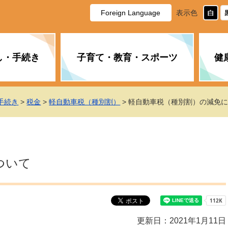
Foreign Language
表示色
し・手続き
子育て・教育・スポーツ
健
休日・夜間の急病
税金
教育
国民健康保険
企業誘致に関すること
市長の部屋
防災
水道・下水道
生涯学習
計画
商工業
市役所ご案内
手続き
>
税金
>
軽自動車税（種別割）
> 軽自動車税（種別割）の減免
PM2.5について
年金
障がい者福祉
財政状況
オスプレイ
道路・水路
高齢者福祉
広報・広聴
土木・建築
広告事業
ついて
各種相談
市民活動・市
新型コロナウ
健康づくり
職員・人事
情報公開と個
ついて
公共交通
デジタル地域
みやま市議会
企業版ふるさ
更新日：2021年1月11日