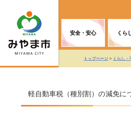
安全・安心
くら
お知らせ（安全・安心）
届け出・証明
子育て
医療
観光情報
市の政策
トップページ
>
くらし・
消防
地球温暖化対策
文化
福祉
統計情報
入札・契約
軽自動車税（種別割）の減免に
移住・定住支援
予防接種
選挙
地球温暖化対策
労働・雇用
行政改革