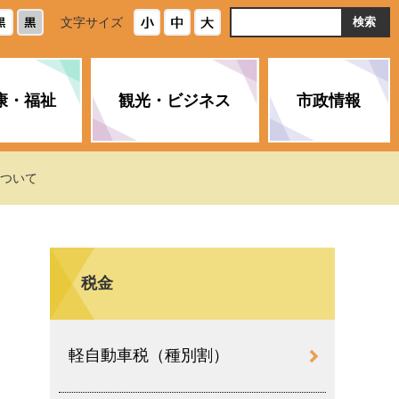
ト
文字サイズ
内
検
索
康・福祉
観光・ビジネス
市政情報
・浄化槽
生活安全情報
ごみ・リサイクル
スポーツ
後期高齢者医療制度
農林水産業
みやま市の紹介
について
空き家・住宅・市営住宅
介護保険
バイオマスセンター「ルフラ
市のさまざまな計画
ン」
税金
政参加
イルス感染症に
ペット・動物・環境
市へのご意見・パブリックコ
人情報保護制度
とびうめネット
メント
通貨
軽自動車税（種別割）
と納税
附属機関