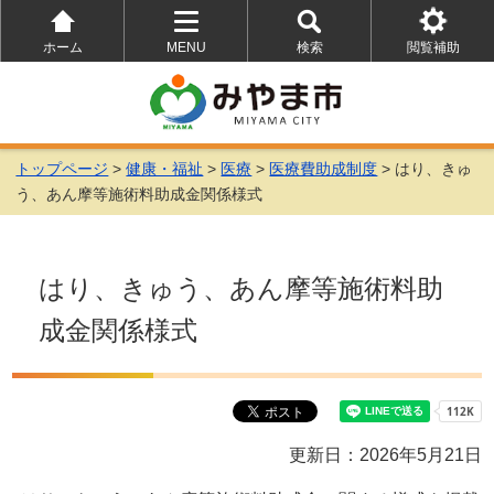
ホーム
MENU
検索
閲覧補助
を
を
を
開
開
開
く
く
く
トップページ
>
健康・福祉
>
医療
>
医療費助成制度
> はり、きゅ
う、あん摩等施術料助成金関係様式
はり、きゅう、あん摩等施術料助
成金関係様式
更新日：2026年5月21日