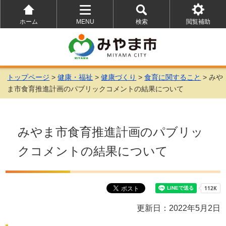
ホーム
MENU
検索
閲覧補助
を
を
を
開
開
開
く
く
く
トップページ
>
健康・福祉
>
健康づくり
>
食育に関すること
> みや
ま市食育推進計画のパブリックコメントの結果について
みやま市食育推進計画のパブリッ
クコメントの結果について
更新日：2022年5月2日