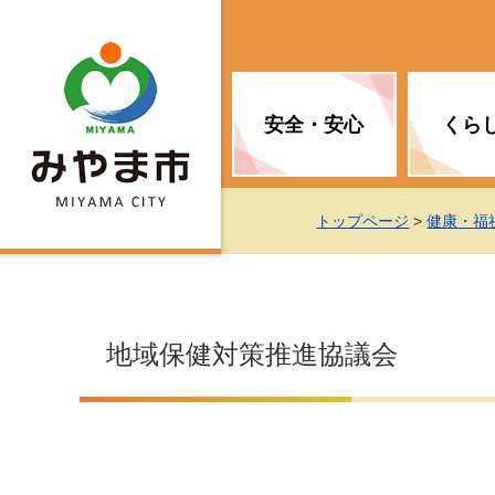
安全・安心
くら
お知らせ（安全・安心）
届け出・証明
子育て
医療
観光情報
市の政策
トップページ
>
健康・福
消防
地球温暖化対策
文化
福祉
統計情報
入札・契約
地域保健対策推進協議会
移住・定住支援
予防接種
選挙
地球温暖化対策
労働・雇用
行政改革