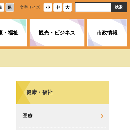
ト
文字サイズ
内
検
索
康・福祉
観光・ビジネス
市政情報
・浄化槽
生活安全情報
ごみ・リサイクル
スポーツ
後期高齢者医療制度
農林水産業
みやま市の紹介
空き家・住宅・市営住宅
介護保険
バイオマスセンター「ルフラ
市のさまざまな計画
ン」
健康・福祉
政参加
イルス感染症に
ペット・動物・環境
市へのご意見・パブリックコ
人情報保護制度
とびうめネット
メント
通貨
医療
と納税
附属機関