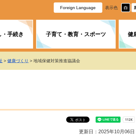
Foreign Language
表示色
し・手続き
子育て・教育・スポーツ
健
休日・夜間の急病
税金
教育
国民健康保険
企業誘致に関すること
市長の部屋
防災
水道・下水道
生涯学習
計画
商工業
市役所ご案内
祉
>
健康づくり
> 地域保健対策推進協議会
PM2.5について
年金
障がい者福祉
財政状況
オスプレイ
道路・水路
高齢者福祉
広報・広聴
土木・建築
広告事業
各種相談
市民活動・市
新型コロナウ
健康づくり
職員・人事
情報公開と個
ついて
公共交通
デジタル地域
みやま市議会
企業版ふるさ
更新日：2025年10月06日