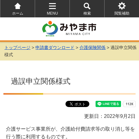
ホーム
MENU
検索
閲覧補助
を
を
を
開
開
開
く
く
く
トップページ
>
申請書ダウンロード
>
介護保険関係
> 過誤申立関係
様式
過誤申立関係様式
更新日：2022年9月2日
介護サービス事業所が、介護給付費請求等の取り消し等を
行う際に利用するものです。