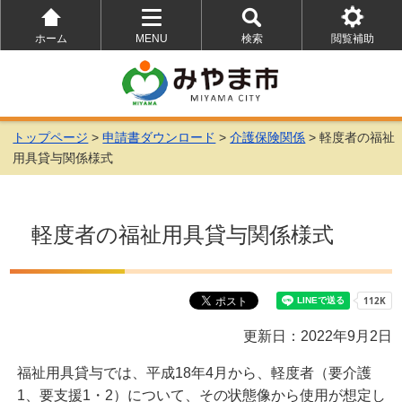
ホーム
MENU
検索
閲覧補助
を
を
を
開
開
開
く
く
く
トップページ
>
申請書ダウンロード
>
介護保険関係
> 軽度者の福祉
用具貸与関係様式
軽度者の福祉用具貸与関係様式
更新日：2022年9月2日
福祉用具貸与では、平成18年4月から、軽度者（要介護
1、要支援1・2）について、その状態像から使用が想定し