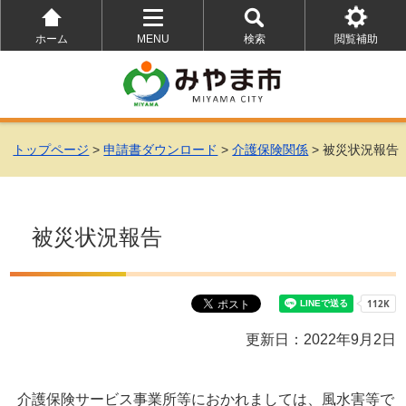
ホーム
MENU
検索
閲覧補助
を
を
を
開
開
開
く
く
く
トップページ
>
申請書ダウンロード
>
介護保険関係
> 被災状況報告
被災状況報告
更新日：2022年9月2日
介護保険サービス事業所等におかれましては、風水害等で