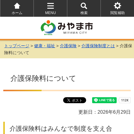
ホーム
MENU
検索
閲覧補助
を
を
を
開
開
開
く
く
く
トップページ
>
健康・福祉
>
介護保険
>
介護保険制度とは
> 介護保
険料について
介護保険料について
更新日：2026年6月29日
介護保険料はみんなで制度を支え合