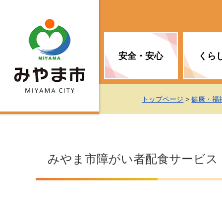
安全・安心
くら
お知らせ（安全・安心）
届け出・証明
子育て
医療
観光情報
市の政策
トップページ
>
健康・福
消防
地球温暖化対策
文化
福祉
統計情報
入札・契約
みやま市障がい者配食サービス
移住・定住支援
予防接種
選挙
地球温暖化対策
労働・雇用
行政改革