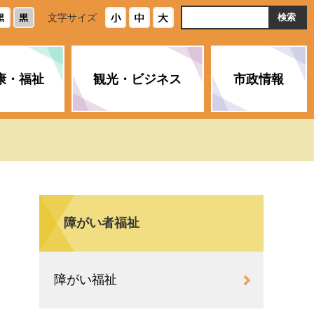
ト
文字サイズ
内
検
索
康・福祉
観光・ビジネス
市政情報
・浄化槽
生活安全情報
ごみ・リサイクル
スポーツ
後期高齢者医療制度
農林水産業
みやま市の紹介
空き家・住宅・市営住宅
介護保険
バイオマスセンター「ルフラ
市のさまざまな計画
ン」
障がい者福祉
政参加
イルス感染症に
ペット・動物・環境
市へのご意見・パブリックコ
人情報保護制度
とびうめネット
メント
通貨
障がい福祉
と納税
附属機関