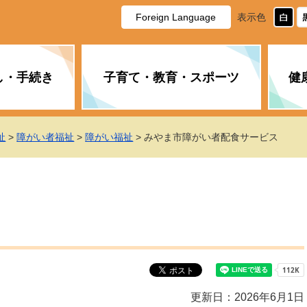
Foreign Language
表示色
し・手続き
子育て・教育・スポーツ
健
休日・夜間の急病
税金
教育
国民健康保険
企業誘致に関すること
市長の部屋
防災
水道・下水道
生涯学習
計画
商工業
市役所ご案内
祉
>
障がい者福祉
>
障がい福祉
> みやま市障がい者配食サービス
PM2.5について
年金
障がい者福祉
財政状況
オスプレイ
道路・水路
高齢者福祉
広報・広聴
土木・建築
広告事業
各種相談
市民活動・市
新型コロナウ
健康づくり
職員・人事
情報公開と個
ついて
公共交通
デジタル地域
みやま市議会
企業版ふるさ
更新日：2026年6月1日