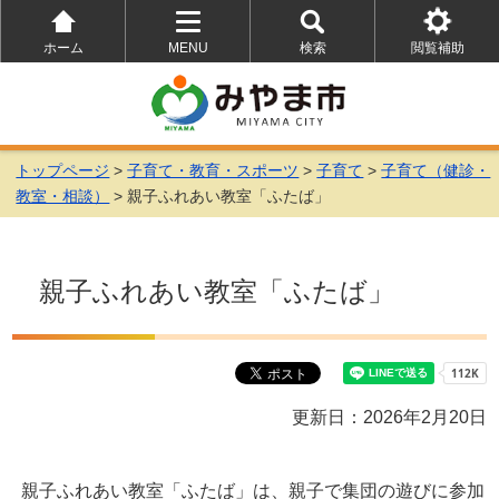
ホーム
MENU
検索
閲覧補助
を
を
を
開
開
開
く
く
く
トップページ
>
子育て・教育・スポーツ
>
子育て
>
子育て（健診・
教室・相談）
> 親子ふれあい教室「ふたば」
親子ふれあい教室「ふたば」
更新日：2026年2月20日
親子ふれあい教室「ふたば」は、親子で集団の遊びに参加