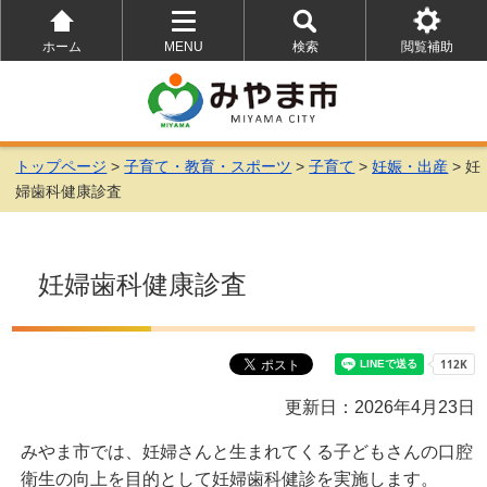
ホーム
MENU
検索
閲覧補助
を
を
を
開
開
開
く
く
く
トップページ
>
子育て・教育・スポーツ
>
子育て
>
妊娠・出産
> 妊
婦歯科健康診査
妊婦歯科健康診査
更新日：2026年4月23日
みやま市では、妊婦さんと生まれてくる子どもさんの口腔
衛生の向上を目的として妊婦歯科健診を実施します。