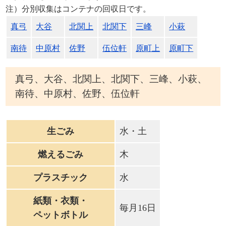
注）分別収集はコンテナの回収日です。
真弓
大谷
北関上
北関下
三峰
小萩
南待
中原村
佐野
伍位軒
原町上
原町下
真弓、大谷、北関上、北関下、三峰、小萩、
南待、中原村、佐野、伍位軒
生ごみ
水・土
燃えるごみ
木
プラスチック
水
紙類・衣類・
毎月16日
ペットボトル