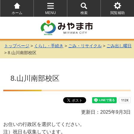
ホーム
MENU
検索
閲覧補助
を
を
を
開
開
開
く
く
く
トップページ
>
くらし・手続き
>
ごみ・リサイクル
>
ごみ出し曜日
> 8.山川南部校区
8.山川南部校区
更新日：2025年9月3日
お住いの行政区を選択してください。
注）祝日も収集しています。