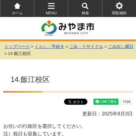
ホーム
MENU
検索
閲覧補助
を
を
を
開
開
開
く
く
く
トップページ
>
くらし・手続き
>
ごみ・リサイクル
>
ごみ出し曜日
> 14.飯江校区
14.飯江校区
更新日：2025年9月3日
お住いの行政区を選択してください。
注）祝日も収集しています。