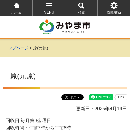
ホーム
MENU
検索
閲覧補助
を
を
を
開
開
開
く
く
く
トップページ
> 原(元原)
原(元原)
更新日：2025年4月14日
回収日:毎月第3金曜日
回収時間：午前7時から午前8時