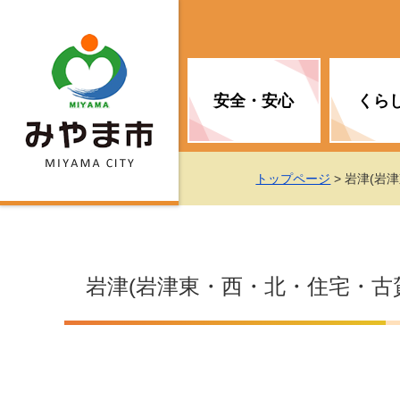
安全・安心
くら
お知らせ（安全・安心）
届け出・証明
子育て
医療
観光情報
市の政策
トップページ
> 岩津(岩
消防
地球温暖化対策
文化
福祉
統計情報
入札・契約
岩津(岩津東・西・北・住宅・古
移住・定住支援
予防接種
選挙
地球温暖化対策
労働・雇用
行政改革