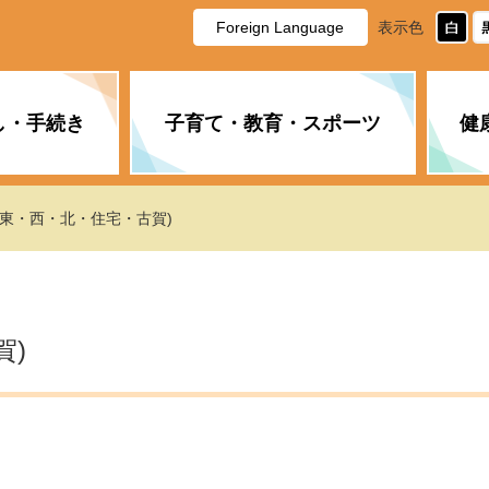
Foreign Language
表示色
し・手続き
子育て・教育・スポーツ
健
休日・夜間の急病
税金
教育
国民健康保険
企業誘致に関すること
市長の部屋
防災
水道・下水道
生涯学習
計画
商工業
市役所ご案内
津東・西・北・住宅・古賀)
PM2.5について
年金
障がい者福祉
財政状況
オスプレイ
道路・水路
高齢者福祉
広報・広聴
土木・建築
広告事業
賀)
各種相談
市民活動・市
新型コロナウ
健康づくり
職員・人事
情報公開と個
ついて
公共交通
デジタル地域
みやま市議会
企業版ふるさ