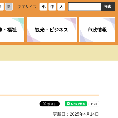
ト
文字サイズ
内
検
索
康・福祉
観光・ビジネス
市政情報
・浄化槽
生活安全情報
ごみ・リサイクル
スポーツ
後期高齢者医療制度
農林水産業
みやま市の紹介
空き家・住宅・市営住宅
介護保険
バイオマスセンター「ルフラ
市のさまざまな計画
ン」
政参加
イルス感染症に
ペット・動物・環境
市へのご意見・パブリックコ
人情報保護制度
とびうめネット
メント
通貨
と納税
附属機関
更新日：2025年4月14日