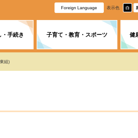
Foreign Language
表示色
し・手続き
子育て・教育・スポーツ
健
休日・夜間の急病
税金
教育
国民健康保険
企業誘致に関すること
市長の部屋
防災
水道・下水道
生涯学習
計画
商工業
市役所ご案内
東組)
PM2.5について
年金
障がい者福祉
財政状況
オスプレイ
道路・水路
高齢者福祉
広報・広聴
土木・建築
広告事業
各種相談
市民活動・市
新型コロナウ
健康づくり
職員・人事
情報公開と個
ついて
公共交通
デジタル地域
みやま市議会
企業版ふるさ