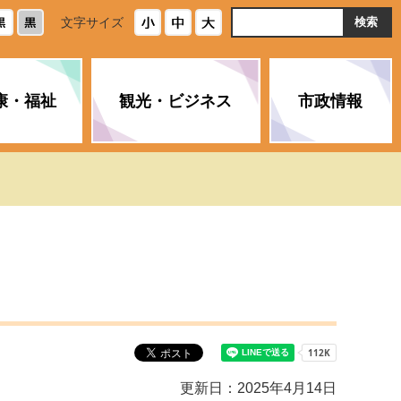
ト
文字サイズ
内
検
索
康・福祉
観光・ビジネス
市政情報
・浄化槽
生活安全情報
ごみ・リサイクル
スポーツ
後期高齢者医療制度
農林水産業
みやま市の紹介
空き家・住宅・市営住宅
介護保険
バイオマスセンター「ルフラ
市のさまざまな計画
ン」
政参加
イルス感染症に
ペット・動物・環境
市へのご意見・パブリックコ
人情報保護制度
とびうめネット
メント
通貨
と納税
附属機関
更新日：2025年4月14日