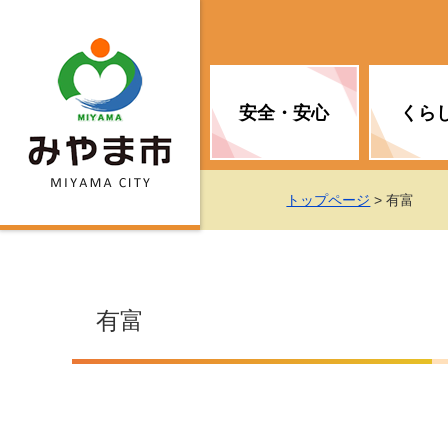
安全・安心
くら
お知らせ（安全・安心）
届け出・証明
子育て
医療
観光情報
市の政策
トップページ
> 有富
消防
地球温暖化対策
文化
福祉
統計情報
入札・契約
有富
移住・定住支援
予防接種
選挙
地球温暖化対策
労働・雇用
行政改革