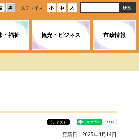
ト
文字サイズ
内
検
索
康・福祉
観光・ビジネス
市政情報
・浄化槽
生活安全情報
ごみ・リサイクル
スポーツ
後期高齢者医療制度
農林水産業
みやま市の紹介
空き家・住宅・市営住宅
介護保険
バイオマスセンター「ルフラ
市のさまざまな計画
ン」
政参加
イルス感染症に
ペット・動物・環境
市へのご意見・パブリックコ
人情報保護制度
とびうめネット
メント
通貨
と納税
附属機関
更新日：2025年4月14日