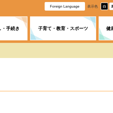
Foreign Language
表示色
し・手続き
子育て・教育・スポーツ
健
休日・夜間の急病
税金
教育
国民健康保険
企業誘致に関すること
市長の部屋
防災
水道・下水道
生涯学習
計画
商工業
市役所ご案内
PM2.5について
年金
障がい者福祉
財政状況
オスプレイ
道路・水路
高齢者福祉
広報・広聴
土木・建築
広告事業
各種相談
市民活動・市
新型コロナウ
健康づくり
職員・人事
情報公開と個
ついて
公共交通
デジタル地域
みやま市議会
企業版ふるさ