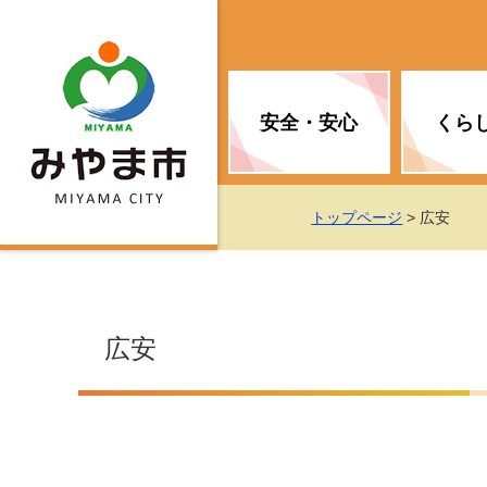
安全・安心
くら
お知らせ（安全・安心）
届け出・証明
子育て
医療
観光情報
市の政策
トップページ
> 広安
消防
地球温暖化対策
文化
福祉
統計情報
入札・契約
広安
移住・定住支援
予防接種
選挙
地球温暖化対策
労働・雇用
行政改革