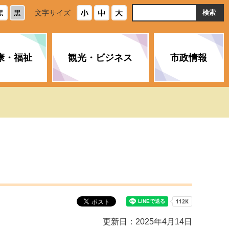
ト
文字サイズ
内
検
索
康・福祉
観光・ビジネス
市政情報
・浄化槽
生活安全情報
ごみ・リサイクル
スポーツ
後期高齢者医療制度
農林水産業
みやま市の紹介
空き家・住宅・市営住宅
介護保険
バイオマスセンター「ルフラ
市のさまざまな計画
ン」
政参加
イルス感染症に
ペット・動物・環境
市へのご意見・パブリックコ
人情報保護制度
とびうめネット
メント
通貨
と納税
附属機関
更新日：2025年4月14日