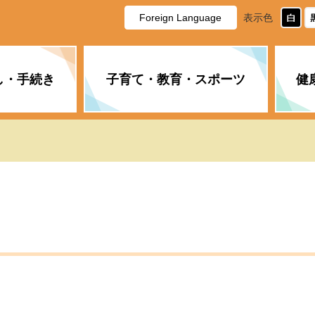
Foreign Language
表示色
し・手続き
子育て・教育・スポーツ
健
休日・夜間の急病
税金
教育
国民健康保険
企業誘致に関すること
市長の部屋
防災
水道・下水道
生涯学習
計画
商工業
市役所ご案内
PM2.5について
年金
障がい者福祉
財政状況
オスプレイ
道路・水路
高齢者福祉
広報・広聴
土木・建築
広告事業
各種相談
市民活動・市
新型コロナウ
健康づくり
職員・人事
情報公開と個
ついて
公共交通
デジタル地域
みやま市議会
企業版ふるさ