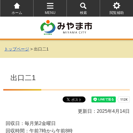
ホーム
MENU
検索
閲覧補助
を
を
を
開
開
開
く
く
く
トップページ
> 出口二1
出口二1
更新日：2025年4月14日
回収日：毎月第2金曜日
回収時間：午前7時から午前8時