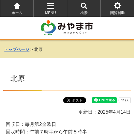
ホーム
MENU
検索
閲覧補助
を
を
を
開
開
開
く
く
く
トップページ
> 北原
北原
更新日：2025年4月14日
回収日：毎月第2金曜日
回収時間：午前７時半から午前８時半